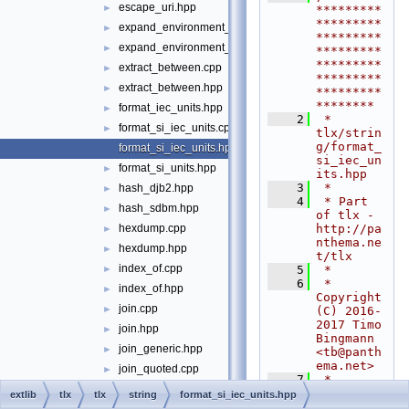
escape_uri.hpp
►
*********
*********
expand_environment_variables.cpp
►
*********
expand_environment_variables.hpp
►
*********
*********
extract_between.cpp
►
*********
extract_between.hpp
►
*********
********
format_iec_units.hpp
►
    2
 * 
format_si_iec_units.cpp
►
tlx/strin
g/format_
format_si_iec_units.hpp
si_iec_un
format_si_units.hpp
►
its.hpp
    3
 *
hash_djb2.hpp
►
    4
 * Part 
hash_sdbm.hpp
►
of tlx - 
http://pa
hexdump.cpp
►
nthema.ne
hexdump.hpp
►
t/tlx
index_of.cpp
    5
 *
►
    6
 * 
index_of.hpp
►
Copyright 
join.cpp
►
(C) 2016-
2017 Timo 
join.hpp
►
Bingmann 
join_generic.hpp
►
<
tb@panth
ema.net
>
join_quoted.cpp
►
    7
 *
join_quoted.hpp
►
    8
 * All 
extlib
tlx
tlx
string
format_si_iec_units.hpp
rights 