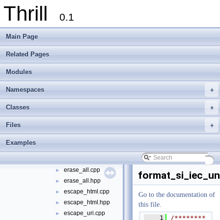
Thrill
appendline.hpp
►
0.1
base64.cpp
►
base64.hpp
►
Main Page
bitdump.cpp
►
bitdump.hpp
►
Related Pages
compare_icase.cpp
►
Modules
compare_icase.hpp
►
contains.cpp
►
Namespaces
+
contains.hpp
►
contains_word.cpp
►
Classes
+
contains_word.hpp
►
Files
+
ends_with.cpp
►
ends_with.hpp
►
Examples
equal_icase.cpp
►
equal_icase.hpp
►
erase_all.cpp
►
format_si_iec_un
erase_all.hpp
►
escape_html.cpp
►
Go to the documentation of
escape_html.hpp
►
this file.
escape_uri.cpp
►
    1
/********