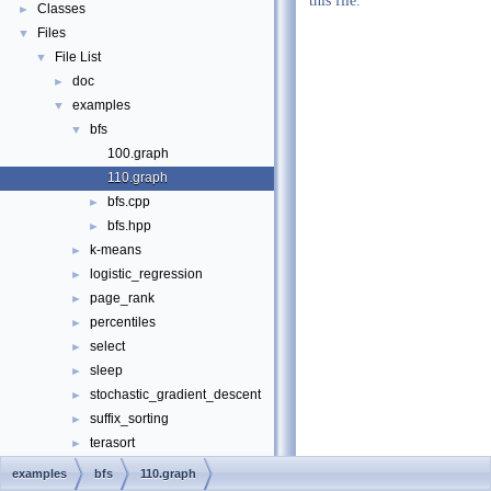
this file.
Classes
►
Files
▼
File List
▼
doc
►
examples
▼
bfs
▼
100.graph
110.graph
bfs.cpp
►
bfs.hpp
►
k-means
►
logistic_regression
►
page_rank
►
percentiles
►
select
►
sleep
►
stochastic_gradient_descent
►
suffix_sorting
►
terasort
►
tpch
►
examples
bfs
110.graph