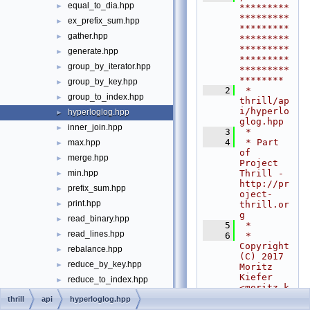
equal_to_dia.hpp
►
*********
*********
ex_prefix_sum.hpp
►
*********
gather.hpp
►
*********
*********
generate.hpp
►
*********
group_by_iterator.hpp
►
*********
********
group_by_key.hpp
►
    2
 * 
group_to_index.hpp
►
thrill/ap
i/hyperlo
hyperloglog.hpp
►
glog.hpp
inner_join.hpp
►
    3
 *
    4
 * Part 
max.hpp
►
of 
merge.hpp
►
Project 
Thrill - 
min.hpp
►
http://pr
prefix_sum.hpp
►
oject-
print.hpp
thrill.or
►
g
read_binary.hpp
►
    5
 *
read_lines.hpp
►
    6
 * 
Copyright 
rebalance.hpp
►
(C) 2017 
reduce_by_key.hpp
►
Moritz 
Kiefer 
reduce_to_index.hpp
►
<
moritz.k
sample.hpp
►
iefer@pur
thrill
api
hyperloglog.hpp
elyfuncti