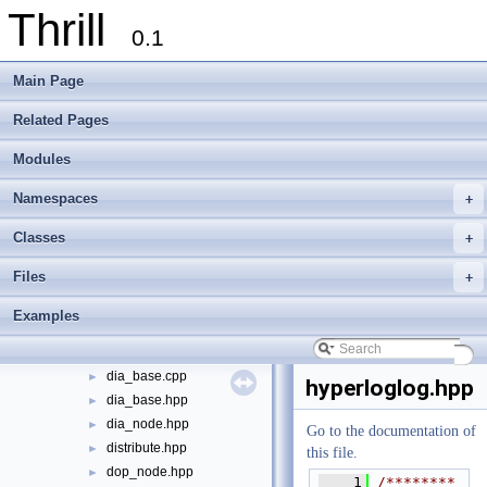
Thrill
examples
►
0.1
extlib
►
thrill
▼
Main Page
api
▼
action_node.hpp
►
Related Pages
all_gather.hpp
►
Modules
all_reduce.hpp
►
bernoulli_sample.hpp
►
Namespaces
+
cache.hpp
►
collapse.hpp
►
Classes
+
concat.hpp
►
Files
+
concat_to_dia.hpp
►
context.cpp
►
Examples
context.hpp
►
dia.hpp
►
dia_base.cpp
►
hyperloglog.hpp
dia_base.hpp
►
dia_node.hpp
►
Go to the documentation of
distribute.hpp
►
this file.
dop_node.hpp
►
    1
/********