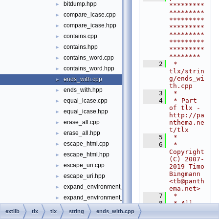
bitdump.hpp
►
*********
*********
compare_icase.cpp
►
*********
compare_icase.hpp
►
*********
*********
contains.cpp
►
*********
contains.hpp
►
*********
********
contains_word.cpp
►
    2
 * 
contains_word.hpp
►
tlx/strin
g/ends_wi
ends_with.cpp
►
th.cpp
ends_with.hpp
►
    3
 *
    4
 * Part 
equal_icase.cpp
►
of tlx - 
equal_icase.hpp
►
http://pa
nthema.ne
erase_all.cpp
►
t/tlx
erase_all.hpp
►
    5
 *
escape_html.cpp
    6
 * 
►
Copyright 
escape_html.hpp
►
(C) 2007-
escape_uri.cpp
►
2019 Timo 
Bingmann 
escape_uri.hpp
►
<
tb@panth
expand_environment_variables.cpp
►
ema.net
>
    7
 *
expand_environment_variables.hpp
►
    8
 * All 
extract_between.cpp
►
rights 
extlib
tlx
tlx
string
ends_with.cpp
reserved. 