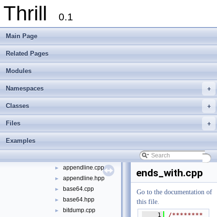
Thrill
extlib
▼
0.1
foxxll
►
tlx
▼
Main Page
tlx
▼
algorithm
►
Related Pages
container
►
Modules
define
►
die
►
Namespaces
+
digest
►
logger
►
Classes
+
math
►
Files
+
meta
►
port
►
Examples
sort
►
string
▼
appendline.cpp
►
ends_with.cpp
appendline.hpp
►
base64.cpp
►
Go to the documentation of
base64.hpp
►
this file.
bitdump.cpp
►
    1
/********