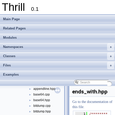
Thrill
foxxll
►
0.1
tlx
▼
tlx
▼
Main Page
algorithm
►
container
►
Related Pages
define
►
Modules
die
►
digest
►
Namespaces
+
logger
►
math
►
Classes
+
meta
►
Files
+
port
►
sort
►
Examples
string
▼
appendline.cpp
►
appendline.hpp
►
ends_with.hpp
base64.cpp
►
base64.hpp
►
Go to the documentation of
bitdump.cpp
►
this file.
bitdump.hpp
►
    1
/********