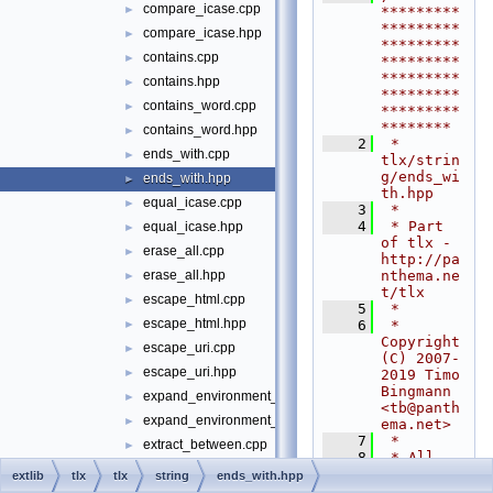
compare_icase.cpp
►
*********
*********
compare_icase.hpp
►
*********
contains.cpp
►
*********
*********
contains.hpp
►
*********
contains_word.cpp
►
*********
********
contains_word.hpp
►
    2
 * 
ends_with.cpp
►
tlx/strin
g/ends_wi
ends_with.hpp
►
th.hpp
equal_icase.cpp
►
    3
 *
    4
 * Part 
equal_icase.hpp
►
of tlx - 
erase_all.cpp
►
http://pa
nthema.ne
erase_all.hpp
►
t/tlx
escape_html.cpp
►
    5
 *
escape_html.hpp
    6
 * 
►
Copyright 
escape_uri.cpp
►
(C) 2007-
escape_uri.hpp
►
2019 Timo 
Bingmann 
expand_environment_variables.cpp
►
<
tb@panth
expand_environment_variables.hpp
►
ema.net
>
    7
 *
extract_between.cpp
►
    8
 * All 
extract_between.hpp
►
rights 
extlib
tlx
tlx
string
ends_with.hpp
reserved. 