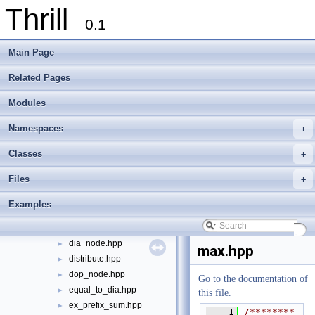
Thrill
thrill
▼
0.1
api
▼
action_node.hpp
►
Main Page
all_gather.hpp
►
all_reduce.hpp
►
Related Pages
bernoulli_sample.hpp
►
Modules
cache.hpp
►
collapse.hpp
►
Namespaces
+
concat.hpp
►
concat_to_dia.hpp
►
Classes
+
context.cpp
►
Files
+
context.hpp
►
dia.hpp
►
Examples
dia_base.cpp
►
dia_base.hpp
►
dia_node.hpp
►
max.hpp
distribute.hpp
►
dop_node.hpp
►
Go to the documentation of
equal_to_dia.hpp
►
this file.
ex_prefix_sum.hpp
►
    1
/********