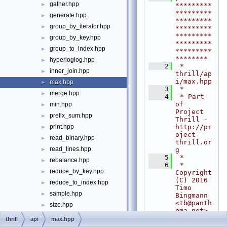
gather.hpp
►
*********
*********
generate.hpp
►
*********
group_by_iterator.hpp
►
*********
*********
group_by_key.hpp
►
*********
group_to_index.hpp
►
*********
********
hyperloglog.hpp
►
    2
 * 
inner_join.hpp
►
thrill/ap
i/max.hpp
max.hpp
►
    3
 *
merge.hpp
►
    4
 * Part 
of 
min.hpp
►
Project 
prefix_sum.hpp
►
Thrill - 
http://pr
print.hpp
►
oject-
read_binary.hpp
►
thrill.or
read_lines.hpp
g
►
    5
 *
rebalance.hpp
►
    6
 * 
reduce_by_key.hpp
►
Copyright 
(C) 2016 
reduce_to_index.hpp
►
Timo 
sample.hpp
►
Bingmann 
<
tb@panth
size.hpp
►
ema.net
>
sort.hpp
►
    7
 *
thrill
api
max.hpp
    8
 * All 