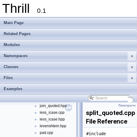
Thrill
extract_between.hpp
►
0.1
format_iec_units.hpp
►
format_si_iec_units.cpp
►
Main Page
format_si_iec_units.hpp
format_si_units.hpp
►
Related Pages
hash_djb2.hpp
►
Modules
hash_sdbm.hpp
►
hexdump.cpp
►
Namespaces
+
hexdump.hpp
►
index_of.cpp
►
Classes
+
index_of.hpp
►
Files
+
join.cpp
►
join.hpp
►
Examples
join_generic.hpp
►
join_quoted.cpp
►
join_quoted.hpp
Namespaces
►
split_quoted.cpp
less_icase.cpp
►
less_icase.hpp
►
File Reference
levenshtein.hpp
►
pad.cpp
►
#include