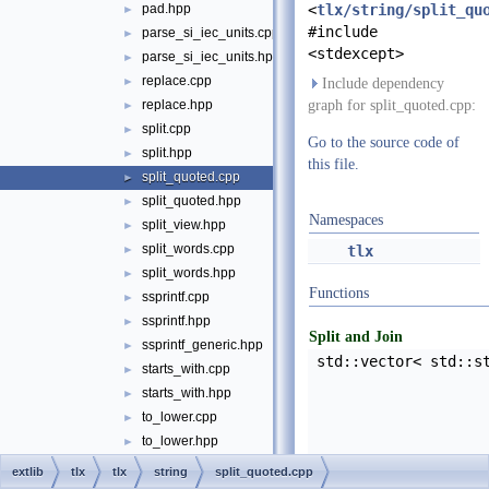
pad.hpp
<
tlx/string/split_qu
►
#include
parse_si_iec_units.cpp
►
<stdexcept>
parse_si_iec_units.hpp
►
replace.cpp
►
Include dependency
replace.hpp
graph for split_quoted.cpp:
►
split.cpp
►
Go to the source code of
split.hpp
►
this file.
split_quoted.cpp
►
split_quoted.hpp
►
Namespaces
split_view.hpp
►
split_words.cpp
►
tlx
split_words.hpp
►
Functions
ssprintf.cpp
►
ssprintf.hpp
►
Split and Join
ssprintf_generic.hpp
►
std::vector< std::s
starts_with.cpp
►
starts_with.hpp
►
to_lower.cpp
►
to_lower.hpp
►
to_upper.cpp
►
extlib
tlx
tlx
string
split_quoted.cpp