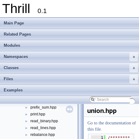
Thrill
dia_node.hpp
►
0.1
distribute.hpp
►
dop_node.hpp
►
Main Page
equal_to_dia.hpp
►
ex_prefix_sum.hpp
►
Related Pages
gather.hpp
►
Modules
generate.hpp
►
group_by_iterator.hpp
►
Namespaces
+
group_by_key.hpp
►
group_to_index.hpp
►
Classes
+
hyperloglog.hpp
►
Files
+
inner_join.hpp
►
max.hpp
►
Examples
merge.hpp
►
min.hpp
►
prefix_sum.hpp
►
union.hpp
print.hpp
►
read_binary.hpp
►
Go to the documentation of
read_lines.hpp
►
this file.
rebalance.hpp
►
    1
/********