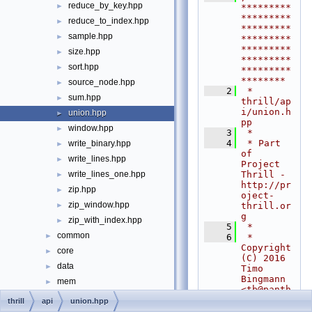
reduce_by_key.hpp
►
*********
*********
reduce_to_index.hpp
►
*********
sample.hpp
►
*********
*********
size.hpp
►
*********
sort.hpp
►
*********
********
source_node.hpp
►
    2
 * 
sum.hpp
►
thrill/ap
i/union.h
union.hpp
►
pp
window.hpp
►
    3
 *
    4
 * Part 
write_binary.hpp
►
of 
write_lines.hpp
►
Project 
Thrill - 
write_lines_one.hpp
►
http://pr
zip.hpp
►
oject-
zip_window.hpp
thrill.or
►
g
zip_with_index.hpp
►
    5
 *
common
►
    6
 * 
Copyright 
core
►
(C) 2016 
data
►
Timo 
Bingmann 
mem
►
<
tb@panth
net
►
ema.net
>
thrill
api
union.hpp
    7
 *