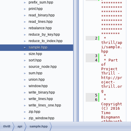
prefix_sum.hpp
►
*********
*********
print.hpp
►
*********
read_binary.hpp
►
*********
*********
read_lines.hpp
►
*********
rebalance.hpp
►
*********
********
reduce_by_key.hpp
►
    2
 * 
reduce_to_index.hpp
►
thrill/ap
i/sample.
sample.hpp
►
hpp
size.hpp
►
    3
 *
    4
 * Part 
sort.hpp
►
of 
source_node.hpp
►
Project 
Thrill - 
sum.hpp
►
http://pr
union.hpp
►
oject-
window.hpp
thrill.or
►
g
write_binary.hpp
►
    5
 *
write_lines.hpp
►
    6
 * 
Copyright 
write_lines_one.hpp
►
(C) 2016 
zip.hpp
►
Timo 
Bingmann 
zip_window.hpp
►
<
tb@panth
zip_with_index.hpp
►
ema.net
>
thrill
api
sample.hpp
    7
 * 