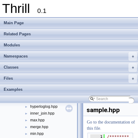
Thrill
context.cpp
►
0.1
context.hpp
►
dia.hpp
►
Main Page
dia_base.cpp
►
dia_base.hpp
►
Related Pages
dia_node.hpp
►
Modules
distribute.hpp
►
dop_node.hpp
►
Namespaces
+
equal_to_dia.hpp
►
ex_prefix_sum.hpp
►
Classes
+
gather.hpp
►
Files
+
generate.hpp
►
group_by_iterator.hpp
►
Examples
group_by_key.hpp
►
group_to_index.hpp
►
hyperloglog.hpp
►
sample.hpp
inner_join.hpp
►
max.hpp
►
Go to the documentation of
merge.hpp
►
this file.
min.hpp
►
    1
/********