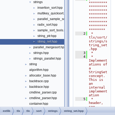
strings
▼
*********
*********
insertion_sort.hpp
►
*********
multikey_quicksort.hpp
►
*********
*********
parallel_sample_sort.hpp
►
*********
radix_sort.hpp
►
*********
********
sample_sort_tools.hpp
►
    2
 * 
string_ptr.hpp
►
tlx/sort/
strings/s
string_set.hpp
►
tring_set
parallel_mergesort.hpp
►
.hpp
    3
 *
strings.hpp
►
    4
 * 
strings_parallel.hpp
►
Implement
ations of 
string
►
a 
algorithm.hpp
StringSet 
allocator_base.hpp
concept. 
►
This is 
backtrace.cpp
►
an 
backtrace.hpp
►
internal 
implement
cmdline_parser.cpp
ation
cmdline_parser.hpp
►
    5
 * 
header, 
container.hpp
see 
counting_ptr.hpp
►
tlx/sort/
extlib
tlx
tlx
sort
strings
string_set.hpp
strings.h