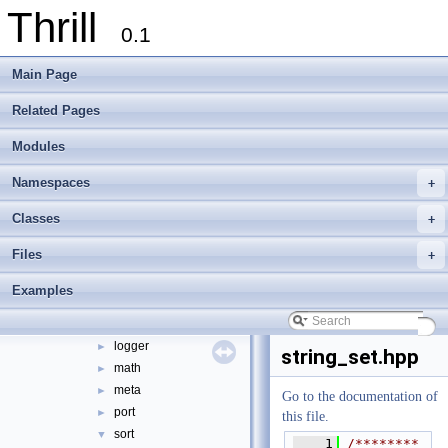
Thrill
Namespaces
►
0.1
Classes
►
Files
▼
Main Page
File List
▼
doc
►
Related Pages
examples
►
Modules
extlib
▼
foxxll
►
Namespaces
+
tlx
▼
tlx
▼
Classes
+
algorithm
►
Files
+
container
►
define
►
Examples
die
►
digest
►
logger
►
string_set.hpp
math
►
meta
►
Go to the documentation of
port
►
this file.
sort
▼
    1
/********